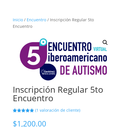
Inicio
/
Encuentro
/ Inscripción Regular 5to
Encuentro
Inscripción Regular 5to
Encuentro
(
1
valoración de cliente)
Valorado
1
5.00
sobre
$
1,200.00
5 basado