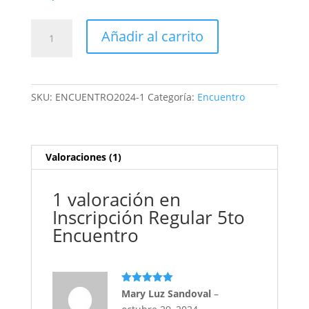
en
puntuación
de cliente
Inscripción
Añadir al carrito
Regular
5to
Encuentro
cantidad
SKU:
ENCUENTRO2024-1
Categoría:
Encuentro
Valoraciones (1)
1 valoración en
Inscripción Regular 5to
Encuentro
Valorado en
Mary Luz Sandoval
–
5
de 5