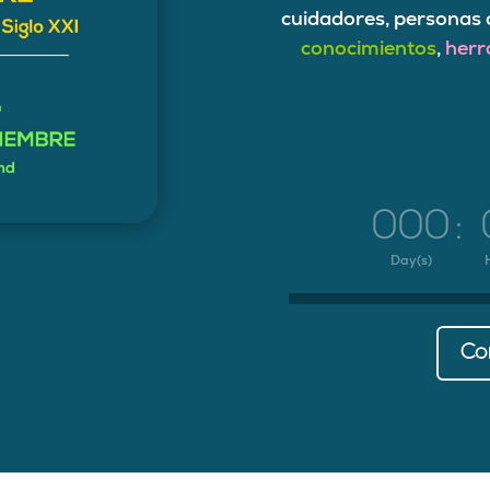
cuidadores, personas 
conocimientos
,
herr
000
:
Day(s)
Co