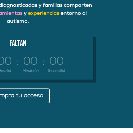
diagnosticadas y familias comparten
amientas
y
experiencias
entorno al
autismo.
Faltan
00
:
00
:
00
Hour(s)
Minute(s)
Second(s)
mpra tu acceso