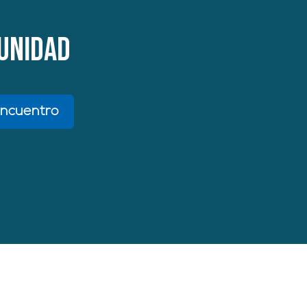
munidad
encuentro