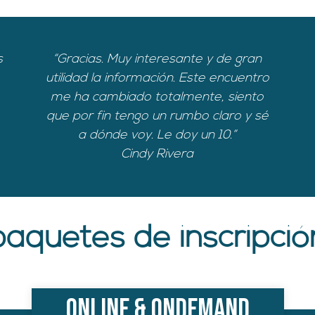
s
“Gracias. Muy interesante y de gran
utilidad la información. Este encuentro
me ha cambiado totalmente, siento
que por fin tengo un rumbo claro y sé
a dónde voy. Le doy un 10.”
Cindy Rivera
paquetes de inscripció
Online & ondemand