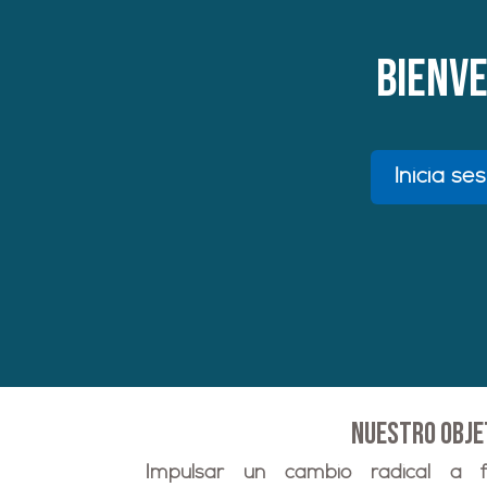
bienve
Inicia s
nuestro obje
Impulsar un cambio radical a f