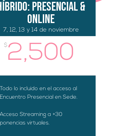
Híbrido: presencial &
online
7, 12, 13 y 14 de noviembre
2,500
$
Todo lo incluido en el acceso al
Encuentro Presencial en Sede.
Acceso Streaming a +30
ponencias virtuales.