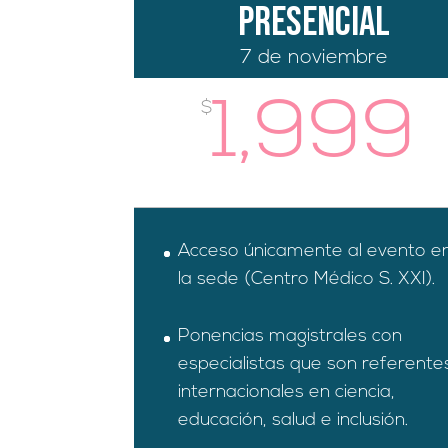
Presencial
7 de noviembre
1,999
$
Acceso únicamente al evento e
la sede (Centro Médico S. XXI).
Ponencias magistrales con
especialistas que son referente
internacionales en ciencia,
educación, salud e inclusión.