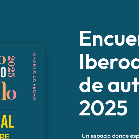
Encue
Ibero
de au
2025
Un espacio donde espe