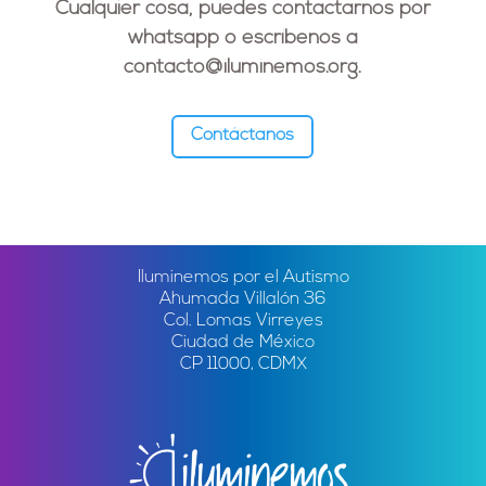
Cualquier cosa, puedes contactarnos por
whatsapp o escríbenos a
contacto@iluminemos.org
.
Contáctanos
Iluminemos por el Autismo
Ahumada Villalón 36
Col. Lomas Virreyes
Ciudad de México
CP 11000, CDMX