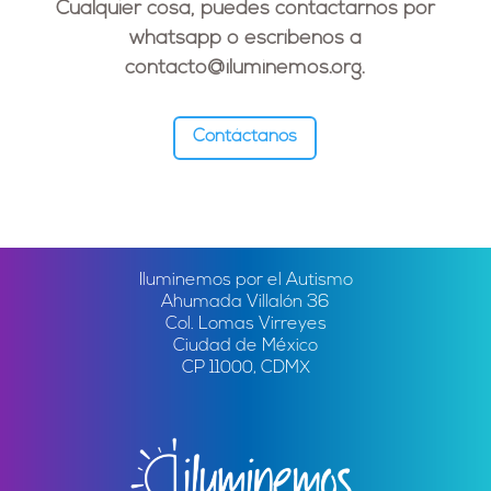
Cualquier cosa, puedes contactarnos por
whatsapp o escríbenos a
contacto@iluminemos.org
.
Contáctanos
Iluminemos por el Autismo
Ahumada Villalón 36
Col. Lomas Virreyes
Ciudad de México
CP 11000, CDMX