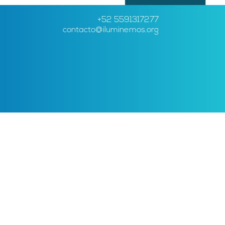
+52 5591317277
contacto@iluminemos.org