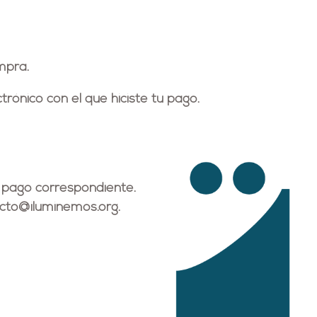
mpra.
trónico
con el que hiciste tu pago.
 pago correspondiente.
cto@iluminemos.org
.