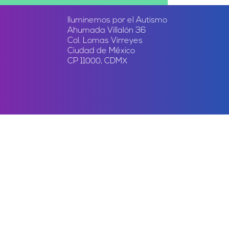
Iluminemos por el Autismo
Ahumada Villalón 36
Col. Lomas Virreyes
Ciudad de México
CP 11000, CDMX