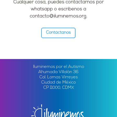
Cualquier cosa, puedes contactarnos por
whatsapp o escríbenos a
contacto@iluminemos.org
.
Contáctanos
Iluminemos por el Autismo
Ahumada Villalón 36
Col. Lomas Virreyes
Ciudad de México
CP 11000, CDMX