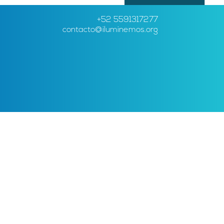
+52 5591317277
contacto@iluminemos.org