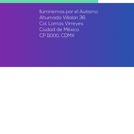
Iluminemos por el Autismo
Ahumada Villalón 36
Col. Lomas Virreyes
Ciudad de México
CP 11000, CDMX