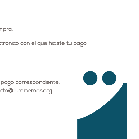
mpra.
trónico
con el que hiciste tu pago.
 pago correspondiente.
cto@iluminemos.org
.