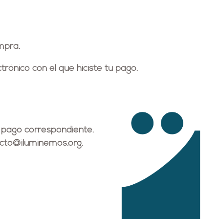
mpra.
trónico
con el que hiciste tu pago.
 pago correspondiente.
cto@iluminemos.org
.