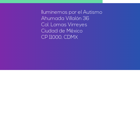
Iluminemos por el Autismo
Ahumada Villalón 36
Col. Lomas Virreyes
Ciudad de México
CP 11000, CDMX