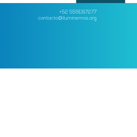
+52 5591317277
contacto@iluminemos.org