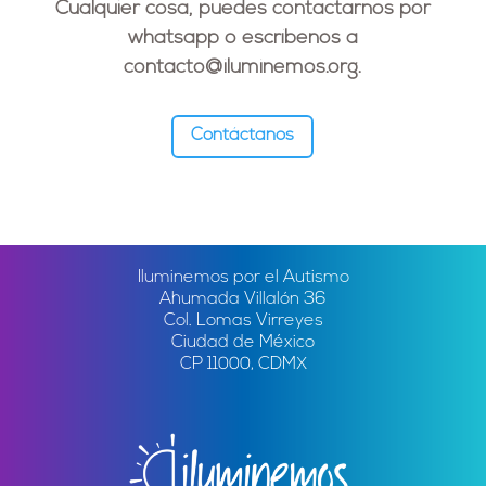
Cualquier cosa, puedes contactarnos por
whatsapp o escríbenos a
contacto@iluminemos.org
.
Contáctanos
Iluminemos por el Autismo
Ahumada Villalón 36
Col. Lomas Virreyes
Ciudad de México
CP 11000, CDMX