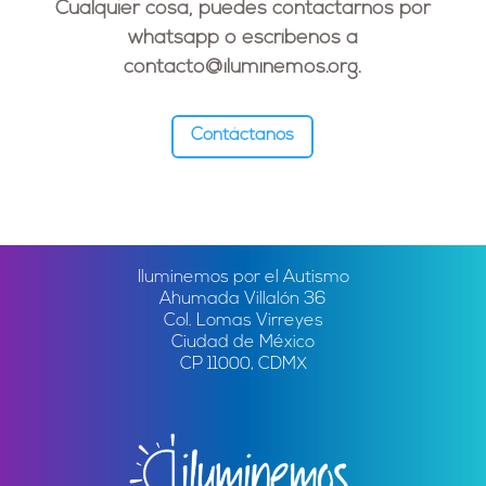
Cualquier cosa, puedes contactarnos por
whatsapp o escríbenos a
contacto@iluminemos.org
.
Contáctanos
Iluminemos por el Autismo
Ahumada Villalón 36
Col. Lomas Virreyes
Ciudad de México
CP 11000, CDMX