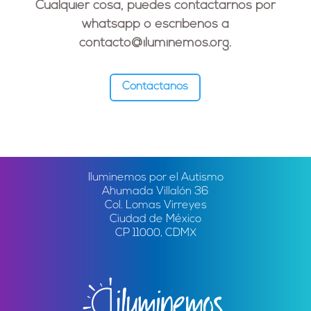
Cualquier cosa, puedes contactarnos por
whatsapp o escríbenos a
contacto@iluminemos.org
.
Contáctanos
Iluminemos por el Autismo
Ahumada Villalón 36
Col. Lomas Virreyes
Ciudad de México
CP 11000, CDMX