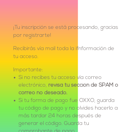
¡Tu inscripción se está procesando, gracias
por registrarte!
Recibirás vía mail toda la ifnformación de
tu acceso.
Importante:
Si no recibes tu acceso vía correo
electrónico,
revisa tu sección de SPAM o
correo no deseado.
Si tu forma de pago fue OXXO, guarda
tu código de pago y no olvides hacerlo a
más tardar 24 horas después de
generar el código. Guarda tu
comprobante de pago.