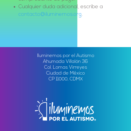
Cualquier duda adicional, escribe a
contacto@iluminemos.org
.
Iluminemos por el Autismo
Ahumada Villalón 36
Col. Lomas Virreyes
Ciudad de México
CP 11000, CDMX