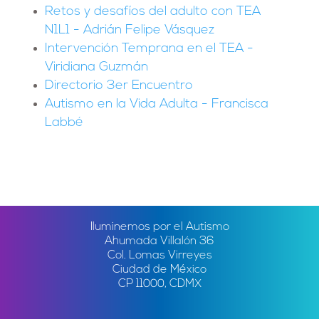
Retos y desafíos del adulto con TEA
N1L1 - Adrián Felipe Vásquez
Intervención Temprana en el TEA -
Viridiana Guzmán
Directorio 3er Encuentro
Autismo en la Vida Adulta - Francisca
Labbé
Iluminemos por el Autismo
Ahumada Villalón 36
Col. Lomas Virreyes
Ciudad de México
CP 11000, CDMX