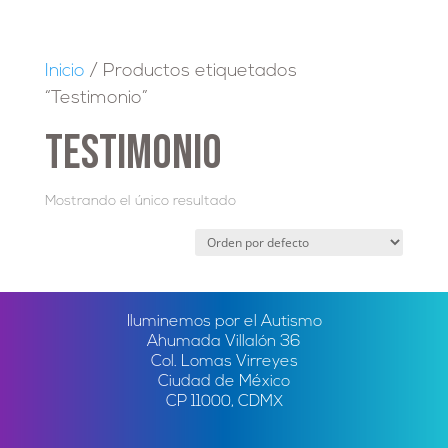
Inicio
/ Productos etiquetados
“Testimonio”
Testimonio
Mostrando el único resultado
Iluminemos por el Autismo
Ahumada Villalón 36
Col. Lomas Virreyes
Ciudad de México
CP 11000, CDMX