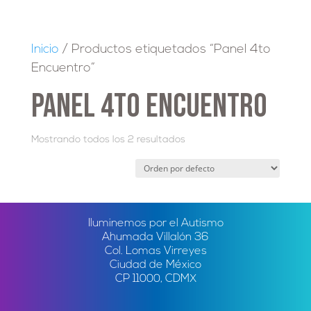
Inicio
/ Productos etiquetados “Panel 4to
Encuentro”
Panel 4to Encuentro
Mostrando todos los 2 resultados
Iluminemos por el Autismo
Ahumada Villalón 36
Col. Lomas Virreyes
Ciudad de México
CP 11000, CDMX