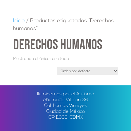
Inicio
/ Productos etiquetados “Derechos
humanos”
Derechos humanos
Mostrando el único resultado
Iluminemos por el Autismo
Ahumada Villalón 36
Col. Lomas Virreyes
Ciudad de México
CP 11000, CDMX