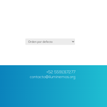
+52 5591317277
contacto@iluminemos.org