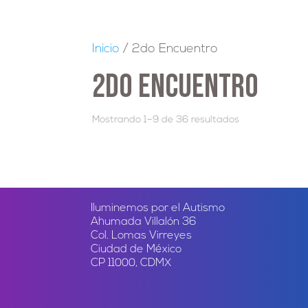
Inicio
/ 2do Encuentro
2do Encuentro
Mostrando 1–9 de 36 resultados
Iluminemos por el Autismo
Ahumada Villalón 36
Col. Lomas Virreyes
Ciudad de México
CP 11000, CDMX