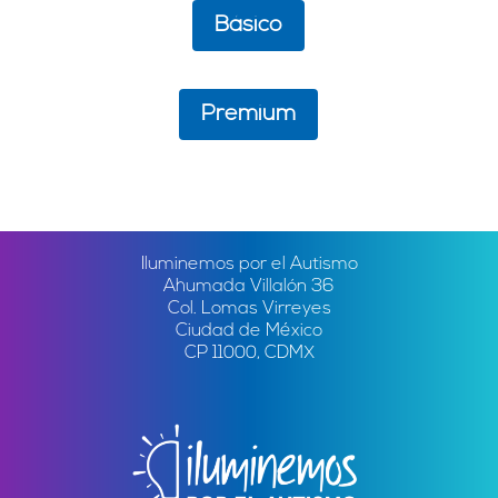
Básico
Premium
Iluminemos por el Autismo
Ahumada Villalón 36
Col. Lomas Virreyes
Ciudad de México
CP 11000, CDMX