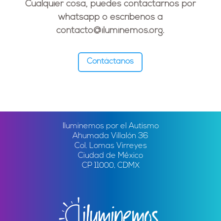
Cualquier cosa, puedes contactarnos por
whatsapp o escríbenos a
contacto@iluminemos.org
.
Contáctanos
Iluminemos por el Autismo
Ahumada Villalón 36
Col. Lomas Virreyes
Ciudad de México
CP 11000, CDMX