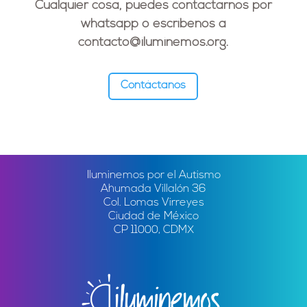
Cualquier cosa, puedes contactarnos por
whatsapp o escríbenos a
contacto@iluminemos.org
.
Contáctanos
Iluminemos por el Autismo
Ahumada Villalón 36
Col. Lomas Virreyes
Ciudad de México
CP 11000, CDMX