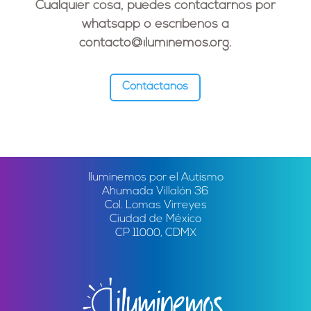
Cualquier cosa, puedes contactarnos por
whatsapp o escríbenos a
contacto@iluminemos.org
.
Contáctanos
Iluminemos por el Autismo
Ahumada Villalón 36
Col. Lomas Virreyes
Ciudad de México
CP 11000, CDMX