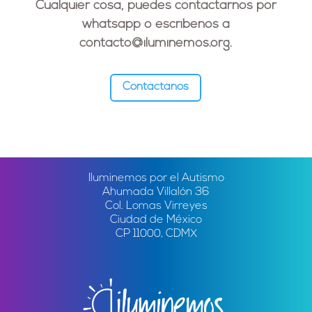
Cualquier cosa, puedes contactarnos por
whatsapp o escríbenos a
contacto@iluminemos.org
.
Contáctanos
Iluminemos por el Autismo
Ahumada Villalón 36
Col. Lomas Virreyes
Ciudad de México
CP 11000, CDMX