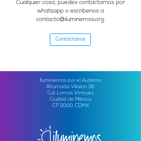
Cualquier cosa, puedes contactarnos por
whatsapp o escríbenos a
contacto@iluminemos.org
.
Contáctanos
Iluminemos por el Autismo
Ahumada Villalón 36
Col. Lomas Virreyes
Ciudad de México
CP 11000, CDMX