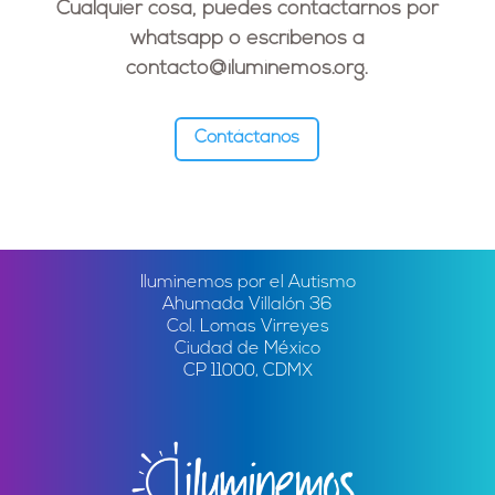
Cualquier cosa, puedes contactarnos por
whatsapp o escríbenos a
contacto@iluminemos.org
.
Contáctanos
Iluminemos por el Autismo
Ahumada Villalón 36
Col. Lomas Virreyes
Ciudad de México
CP 11000, CDMX