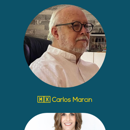
🇲🇽 Carlos Marcín