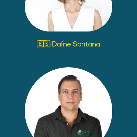
🇪🇸 Dafne Santana