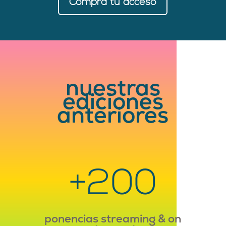
Compra tu acceso
nuestras
ediciones
anteriores
+200
ponencias streaming & on